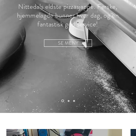
Nittedals eldste pizzasjappe. Ferske,
hjemmelagde bunner hver dag, og en
fantastisk god service!
SE MENY