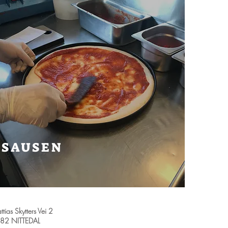
SAUSEN
tias Skytters Vei 2
82 NITTEDAL